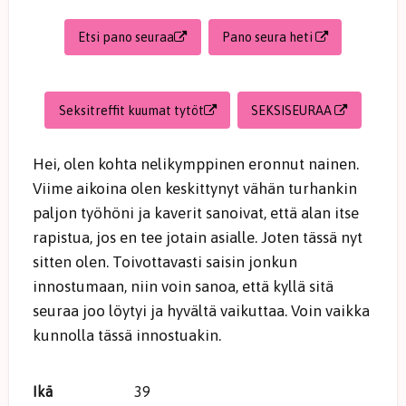
Etsi pano seuraa
Pano seura heti
Seksitreffit kuumat tytöt
SEKSISEURAA
Hei, olen kohta nelikymppinen eronnut nainen.
Viime aikoina olen keskittynyt vähän turhankin
paljon työhöni ja kaverit sanoivat, että alan itse
rapistua, jos en tee jotain asialle. Joten tässä nyt
sitten olen. Toivottavasti saisin jonkun
innostumaan, niin voin sanoa, että kyllä sitä
seuraa joo löytyi ja hyvältä vaikuttaa. Voin vaikka
kunnolla tässä innostuakin.
Ikä
39