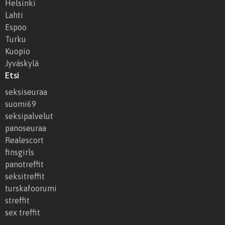
Helsinki
Lahti
Espoo
Turku
Kuopio
Jyväskylä
Etsi
seksiseuraa
suomi69
seksipalvelut
panoseuraa
Realescort
finsgirls
panotreffit
seksitreffit
turskafoorumi
streffit
sex treffit