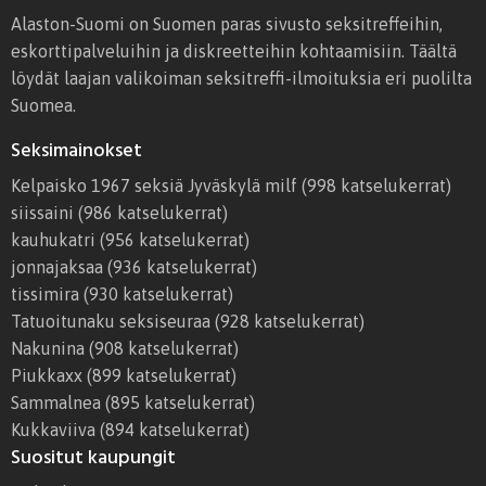
r
ä
Alaston-Suomi on Suomen paras sivusto seksitreffeihin,
e
eskorttipalveluihin ja diskreetteihin kohtaamisiin. Täältä
ff
löydät laajan valikoiman seksitreffi-ilmoituksia eri puolilta
i
Suomea.
t
Seksimainokset
H
ä
Kelpaisko 1967 seksiä Jyväskylä milf
(998 katselukerrat)
m
siissaini
(986 katselukerrat)
e
kauhukatri
(956 katselukerrat)
e
jonnajaksaa
(936 katselukerrat)
n
tissimira
(930 katselukerrat)
l
Tatuoitunaku seksiseuraa
(928 katselukerrat)
i
Nakunina
(908 katselukerrat)
n
Piukkaxx
(899 katselukerrat)
n
Sammalnea
(895 katselukerrat)
a
Kukkaviiva
(894 katselukerrat)
Suositut kaupungit