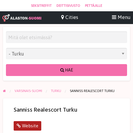
SEKSITREFFIT
DEITTISIVUSTO
PETTÄJILLE
HAE
VARSINAIS-SUOMI
TURKU
SANNISS REALESCORT TURKU
Sanniss Realescort Turku
Website