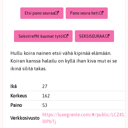
Etsi pano seuraa
Pano seura heti
Seksitreffit kuumat tytöt
SEKSISEURAA
Hullu koira nainen etsii vähä kipinää elämään.
Koiran kanssa halailu on kyllä ihan kiva mut ei se
ikinä silitä takas.
Ikä
27
Korkeus
162
Paino
53
https://luxegrante.com/#/public/LCZ413
Verkkosivusto
l0PbTj