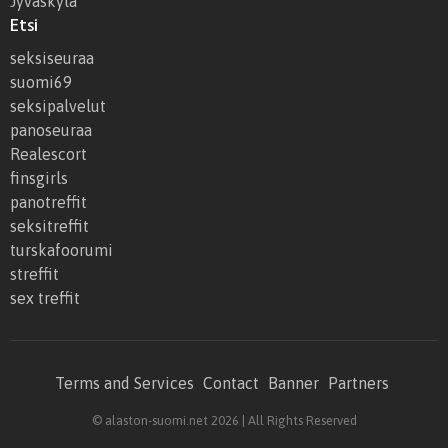
Jyväskylä
Etsi
seksiseuraa
suomi69
seksipalvelut
panoseuraa
Realescort
finsgirls
panotreffit
seksitreffit
turskafoorumi
streffit
sex treffit
Terms and Services
Contact
Banner
Partners
© alaston-suomi.net 2026 | All Rights Reserved