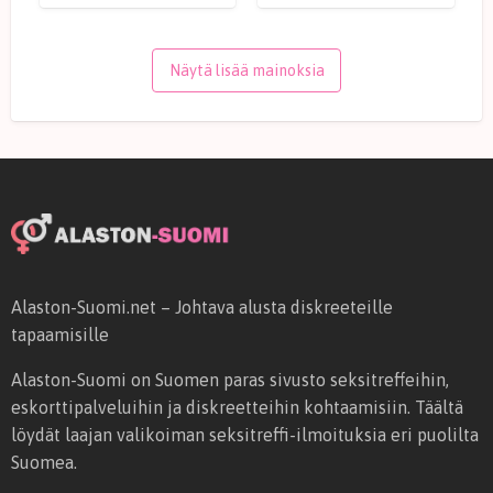
ä
k
l
h
u
e
d
i
n
Näytä lisää mainoksia
ä
n
i
…
e
h
n
e
n
r
a
r
i
a
n
s
e
m
Alaston-Suomi.net – Johtava alusta diskreeteille
n
i
tapaamisille
e
s
Alaston-Suomi on Suomen paras sivusto seksitreffeihin,
t
eskorttipalveluihin ja diskreetteihin kohtaamisiin. Täältä
ä
löydät laajan valikoiman seksitreffi-ilmoituksia eri puolilta
…
Suomea.