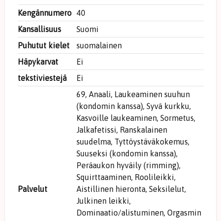
Kengännumero
40
Kansallisuus
Suomi
Puhutut kielet
suomalainen
Häpykarvat
Ei
tekstiviestejä
Ei
69, Anaali, Laukeaminen suuhun
(kondomin kanssa), Syvä kurkku,
Kasvoille laukeaminen, Sormetus,
Jalkafetissi, Ranskalainen
suudelma, Tyttöystäväkokemus,
Suuseksi (kondomin kanssa),
Peräaukon hyväily (rimming),
Squirttaaminen, Roolileikki,
Palvelut
Aistillinen hieronta, Seksilelut,
Julkinen leikki,
Dominaatio/alistuminen, Orgasmin