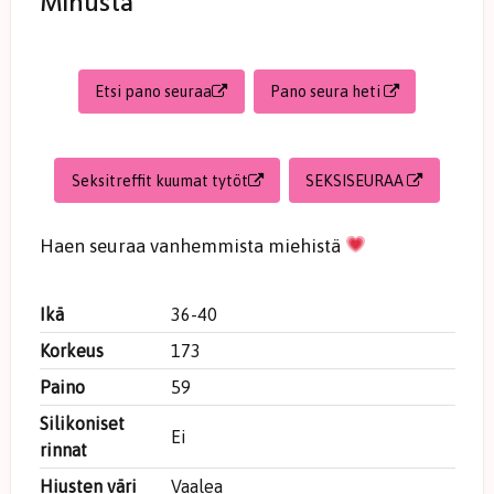
Minusta
Etsi pano seuraa
Pano seura heti
Seksitreffit kuumat tytöt
SEKSISEURAA
Haen seuraa vanhemmista miehistä
Ikä
36-40
Korkeus
173
Paino
59
Silikoniset
Ei
rinnat
Hiusten väri
Vaalea