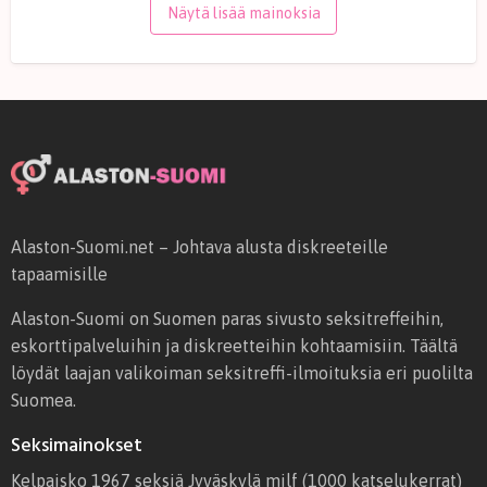
S
e
Näytä lisää mainoksia
I
n
N
l
K
i
I
n
n
a
Alaston-Suomi.net – Johtava alusta diskreeteille
tapaamisille
Alaston-Suomi on Suomen paras sivusto seksitreffeihin,
eskorttipalveluihin ja diskreetteihin kohtaamisiin. Täältä
löydät laajan valikoiman seksitreffi-ilmoituksia eri puolilta
Suomea.
Seksimainokset
Kelpaisko 1967 seksiä Jyväskylä milf
(1000 katselukerrat)